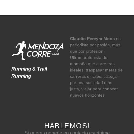
Claudio Pereyra Moos
es
periodista por pasión, más
que por profesión.
Ultramaratonista de
montaña que corre tras
Running & Trail
ideales: traspasar metas de
Running
carreras difíciles, trabajar
por una sociedad más
justa, viajar para conocer
nuevos horizontes
HABLEMOS!
Si queres ponerte en contacto escribime