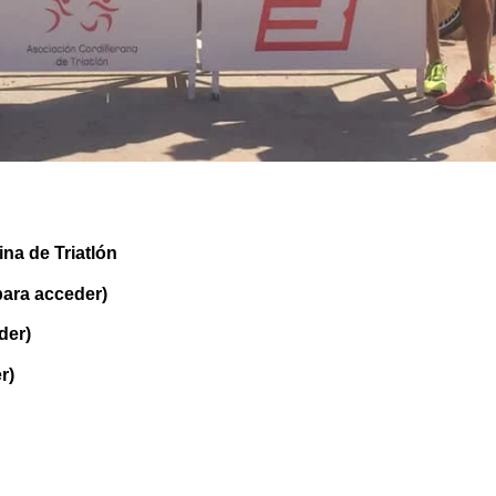
na de Triatlón
ara acceder)
der)
r)