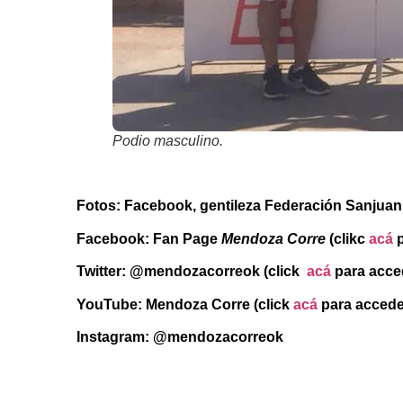
Podio masculino.
Fotos: Facebook, gentileza Federación Sanjuani
Facebook: Fan Page
Mendoza Corre
(clikc
acá
p
Twitter: @mendozacorreok (click
acá
para acce
YouTube: Mendoza Corre (click
acá
para accede
Instagram: @mendozacorreok