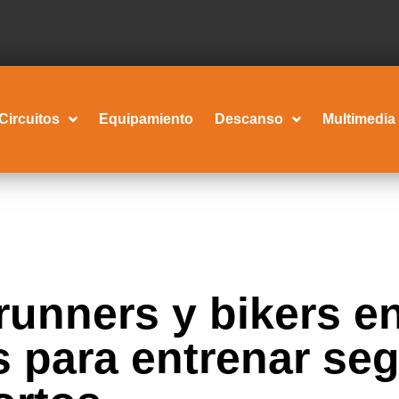
Circuitos
Equipamiento
Descanso
Multimedia
runners y bikers e
 para entrenar se