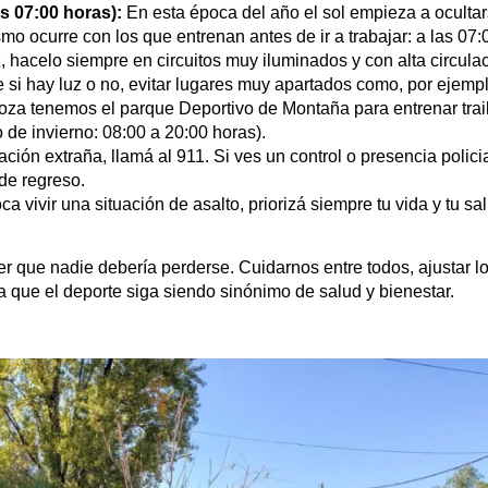
as 07:00 horas):
En esta época del año el sol empieza a ocultars
mo ocurre con los que entrenan antes de ir a trabajar: a las 07:
z, hacelo siempre en circuitos muy iluminados y con alta circula
 si hay luz o no, evitar lugares muy apartados como, por ejemp
za tenemos el parque Deportivo de Montaña para entrenar trail
o de invierno: 08:00 a 20:00 horas).
ción extraña, llamá al 911. Si ves un control o presencia policia
de regreso.
oca vivir una situación de asalto, priorizá siempre tu vida y tu s
r que nadie debería perderse. Cuidarnos entre todos, ajustar lo
a que el deporte siga siendo sinónimo de salud y bienestar.