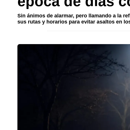
época de días c
Sin ánimos de alarmar, pero llamando a la re
sus rutas y horarios para evitar asaltos en l