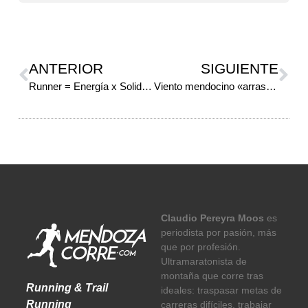
ANTERIOR
SIGUIENTE
Runner = Energía x Solidaridad al cuadrado
Viento mendocino «arrasó» San Juan
Claudio Pereyra Moos
es
periodista por pasión, más
que por profesión.
Ultramaratonista de
montaña que corre tras
Running & Trail
ideales: traspasar metas de
Running
carreras difíciles, trabajar