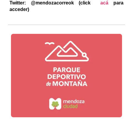
Twitter: @mendozacorreok (click
acá
para
acceder)