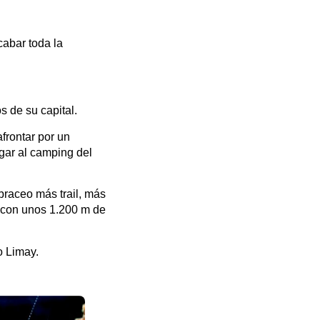
cabar toda la
s de su capital.
frontar por un
gar al camping del
braceo más trail, más
r con unos 1.200 m de
o Limay.