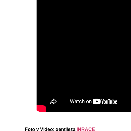
Foto y Video: gentileza
INRACE