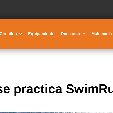
Circuitos
Equipamiento
Descanso
Multimedia
se practica SwimR