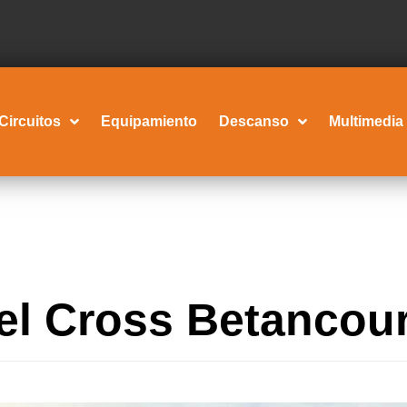
Circuitos
Equipamiento
Descanso
Multimedia
el Cross Betancour