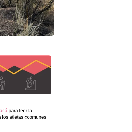
acá
para leer la
n los atletas «comunes