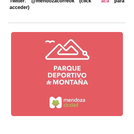
Twitter: @mendozacorreok (click
acá
para
acceder)