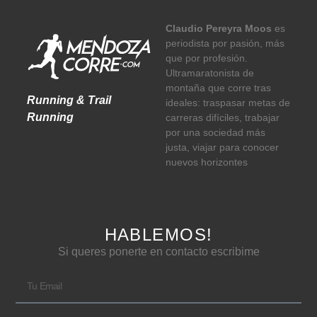
Claudio Pereyra Moos
es
periodista por pasión, más
que por profesión.
Ultramaratonista de
montaña que corre tras
Running & Trail
ideales: traspasar metas de
Running
carreras difíciles, trabajar
por una sociedad más
justa, viajar para conocer
nuevos horizontes
HABLEMOS!
Si queres ponerte en contacto escribime