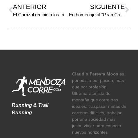
ANTERIOR
SIGUIENTE
El Carrizal recibió a los triatletas
En homenaje al “Gran Capitán”
Claudio Pereyra Moos
es
periodista por pasión, más
que por profesión.
Ultramaratonista de
montaña que corre tras
Running & Trail
ideales: traspasar metas de
Running
carreras difíciles, trabajar
por una sociedad más
justa, viajar para conocer
nuevos horizontes