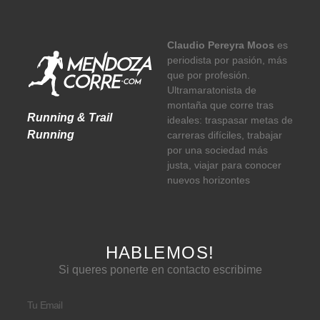
Claudio Pereyra Moos
es
periodista por pasión, más
que por profesión.
Ultramaratonista de
montaña que corre tras
Running & Trail
ideales: traspasar metas de
Running
carreras difíciles, trabajar
por una sociedad más
justa, viajar para conocer
nuevos horizontes
HABLEMOS!
Si queres ponerte en contacto escribime