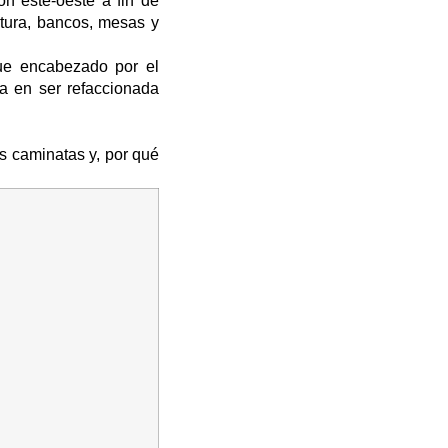
ón este-oeste a fin de
ltura, bancos, mesas y
fue encabezado por el
a en ser refaccionada
s caminatas y, por qué