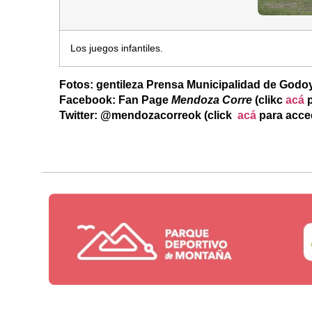
Los juegos infantiles.
Fotos: gentileza Prensa Municipalidad de Godo
Facebook: Fan Page
Mendoza Corre
(clikc
acá
p
Twitter: @mendozacorreok (click
acá
para acce