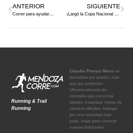
ANTERIOR
SIGUIENTE
Correr para ayudar…
¡Largó la Copa Nacional U20!
Claudio Pereyra Moos
es
periodista por pasión, más
que por profesión.
Ultramaratonista de
montaña que corre tras
Running & Trail
ideales: traspasar metas de
Running
carreras difíciles, trabajar
por una sociedad más
justa, viajar para conocer
nuevos horizontes