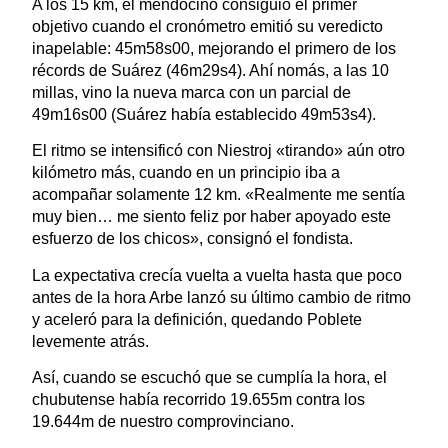
A los 15 km, el mendocino consiguió el primer
objetivo cuando el cronómetro emitió su veredicto
inapelable: 45m58s00, mejorando el primero de los
récords de Suárez (46m29s4). Ahí nomás, a las 10
millas, vino la nueva marca con un parcial de
49m16s00 (Suárez había establecido 49m53s4).
El ritmo se intensificó con Niestroj «tirando» aún otro
kilómetro más, cuando en un principio iba a
acompañar solamente 12 km. «Realmente me sentía
muy bien… me siento feliz por haber apoyado este
esfuerzo de los chicos», consignó el fondista.
La expectativa crecía vuelta a vuelta hasta que poco
antes de la hora Arbe lanzó su último cambio de ritmo
y aceleró para la definición, quedando Poblete
levemente atrás.
Así, cuando se escuchó que se cumplía la hora, el
chubutense había recorrido 19.655m contra los
19.644m de nuestro comprovinciano.