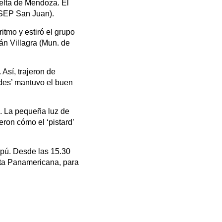
elta de Mendoza. El
 (SEP San Juan).
itmo y estiró el grupo
án Villagra (Mun. de
Así, trajeron de
rdes’ mantuvo el buen
a. La pequeña luz de
ron cómo el ‘pistard’
ipú. Desde las 15.30
Ruta Panamericana, para