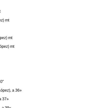
t
ez) mt
ópez) mt
López) mt
10”
López), a 36»
a 37»
, a 39»