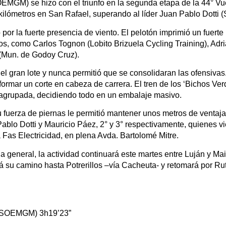
MGM) se hizo con el triunfo en la segunda etapa de la 44° Vu
50 kilómetros en San Rafael, superando al líder Juan Pablo Dotti
por la fuerte presencia de viento. El pelotón imprimió un fuerte r
vos, como Carlos Tognon (Lobito Brizuela Cycling Training), Adri
 (Mun. de Godoy Cruz).
l gran lote y nunca permitió que se consolidaran las ofensivas. 
ormar un corte en cabeza de carrera. El tren de los ‘Bichos Ve
 agrupada, decidiendo todo en un embalaje masivo.
su fuerza de piernas le permitió mantener unos metros de ventaj
blo Dotti y Mauricio Páez, 2° y 3° respectivamente, quienes vie
a Fas Electricidad, en plena Avda. Bartolomé Mitre.
a general, la actividad continuará este martes entre Luján y Ma
uirá su camino hasta Potrerillos –vía Cacheuta- y retomará por 
n-SOEMGM) 3h19’23”