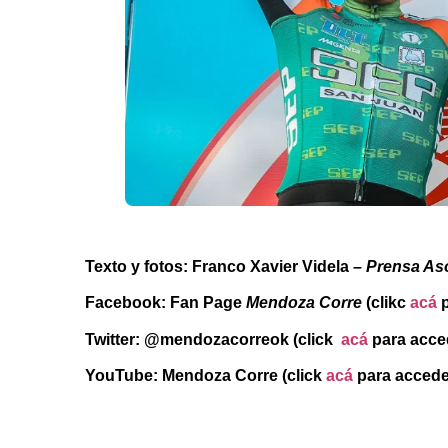
Texto y fotos: Franco Xavier Videla
– Prensa As
Facebook: Fan Page
Mendoza Corre
(clikc
acá
p
Twitter: @mendozacorreok (click
acá
para acce
YouTube: Mendoza Corre (click
acá
para accede