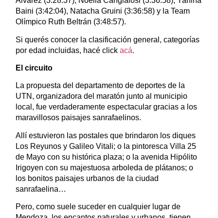
Álvarez (3:28:37), Noelia Cangialosi (3:36:58), Yanina
Baini (3:42:04), Natacha Gruini (3:36:58) y la Team
Olímpico Ruth Beltrán (3:48:57).
Si querés conocer la clasificación general, categorías
por edad incluidas, hacé click
acá
.
El circuito
La propuesta del departamento de deportes de la
UTN, organizadora del maratón junto al municipio
local, fue verdaderamente espectacular gracias a los
maravillosos paisajes sanrafaelinos.
Allí estuvieron las postales que brindaron los diques
Los Reyunos y Galileo Vitali; o la pintoresca Villa 25
de Mayo con su histórica plaza; o la avenida Hipólito
Irigoyen con su majestuosa arboleda de plátanos; o
los bonitos paisajes urbanos de la ciudad
sanrafaelina…
Pero, como suele suceder en cualquier lugar de
Mendoza, los encantos naturales y urbanos, tienen