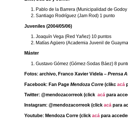
Pablo de la Barrera (Municipalidad de Godoy
Santiago Rodríguez (Jam Rod) 1 punto
Juveniles (2004/05/06)
Joaquín Vega (Red Yañez) 10 puntos
Matías Agüero (Academia Juvenil de Guaymal
Máster
Gustavo Gómez (Gómez-Sodas Báez) 8 punt
Fotos: archivo, Franco Xavier Videla
– Prensa A
Facebook: Fan Page
Mendoza Corre
(clikc
acá
p
Twitter: @mendozacorreok (click
acá
para acce
Instagram: @mendozacorreok
(click
acá
para a
Youtube: Mendoza Corre (click
acá
para accede