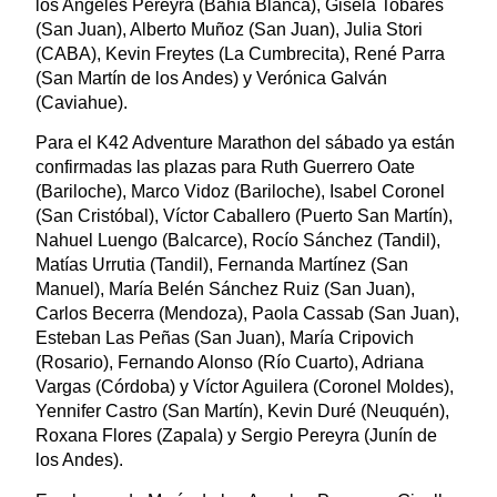
los Angeles Pereyra (Bahía Blanca), Gisela Tobares
(San Juan), Alberto Muñoz (San Juan), Julia Stori
(CABA), Kevin Freytes (La Cumbrecita), René Parra
(San Martín de los Andes) y Verónica Galván
(Caviahue).
Para el K42 Adventure Marathon del sábado ya están
confirmadas las plazas para Ruth Guerrero Oate
(Bariloche), Marco Vidoz (Bariloche), Isabel Coronel
(San Cristóbal), Víctor Caballero (Puerto San Martín),
Nahuel Luengo (Balcarce), Rocío Sánchez (Tandil),
Matías Urrutia (Tandil), Fernanda Martínez (San
Manuel), María Belén Sánchez Ruiz (San Juan),
Carlos Becerra (Mendoza), Paola Cassab (San Juan),
Esteban Las Peñas (San Juan), María Cripovich
(Rosario), Fernando Alonso (Río Cuarto), Adriana
Vargas (Córdoba) y Víctor Aguilera (Coronel Moldes),
Yennifer Castro (San Martín), Kevin Duré (Neuquén),
Roxana Flores (Zapala) y Sergio Pereyra (Junín de
los Andes).