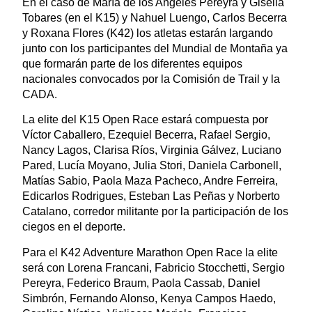
En el caso de María de los Angeles Pereyra y Gisella
Tobares (en el K15) y Nahuel Luengo, Carlos Becerra
y Roxana Flores (K42) los atletas estarán largando
junto con los participantes del Mundial de Montaña ya
que formarán parte de los diferentes equipos
nacionales convocados por la Comisión de Trail y la
CADA.
La elite del K15 Open Race estará compuesta por
Víctor Caballero, Ezequiel Becerra, Rafael Sergio,
Nancy Lagos, Clarisa Ríos, Virginia Gálvez, Luciano
Pared, Lucía Moyano, Julia Stori, Daniela Carbonell,
Matías Sabio, Paola Maza Pacheco, Andre Ferreira,
Edicarlos Rodrigues, Esteban Las Peñas y Norberto
Catalano, corredor militante por la participación de los
ciegos en el deporte.
Para el K42 Adventure Marathon Open Race la elite
será con Lorena Francani, Fabricio Stocchetti, Sergio
Pereyra, Federico Braum, Paola Cassab, Daniel
Simbrón, Fernando Alonso, Kenya Campos Haedo,