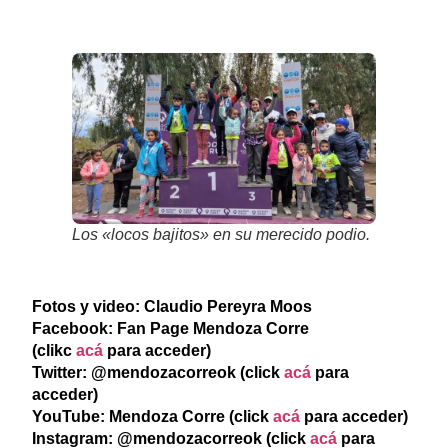
Los «locos bajitos» en su merecido podio.
Fotos y video: Claudio Pereyra Moos
Facebook: Fan Page Mendoza Corre
(clikc
acá
para acceder)
Twitter: @mendozacorreok (click
acá
para
acceder)
YouTube: Mendoza Corre (click
acá
para acceder)
Instagram: @mendozacorreok (click
acá
para