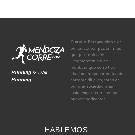
Claudio Pereyra Moos
es
periodista por pasión, más
que por profesión.
Ultramaratonista de
montaña que corre tras
Running & Trail
ideales: traspasar metas de
Running
carreras difíciles, trabajar
por una sociedad más
justa, viajar para conocer
nuevos horizontes
HABLEMOS!