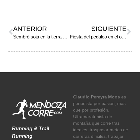
ANTERIOR
SIGUIENTE
Sembró soja en la tierra de la vid
Fiesta del pedaleo en el oriente
Claudio Pereyra Moos
es
periodista por pasión, más
que por profesión.
Ultramaratonista de
montaña que corre tras
Running & Trail
ideales: traspasar metas de
Running
carreras difíciles, trabajar