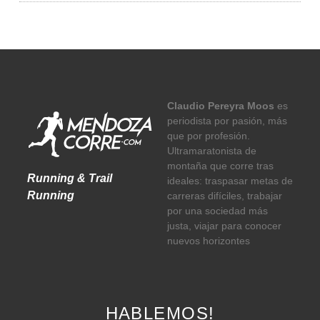
Claudio Pereyra Moos
es
periodista por pasión, más
que por profesión.
Ultramaratonista de
montaña que corre tras
Running & Trail
ideales: traspasar metas de
Running
carreras difíciles, trabajar
por una sociedad más
justa, viajar para conocer
nuevos horizontes
HABLEMOS!