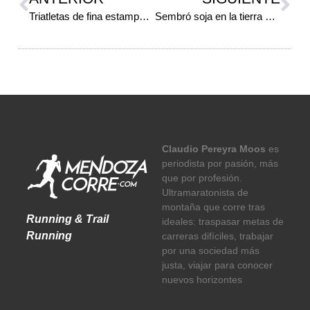
Triatletas de fina estampa…
Sembró soja en la tierra de la vid
Claudio Pereyra Moos
es
periodista por pasión, más
que por profesión.
Ultramaratonista de
montaña que corre tras
Running & Trail
ideales: traspasar metas de
Running
carreras difíciles, trabajar
por una sociedad más
justa, viajar para conocer
nuevos horizontes