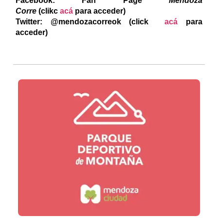
Facebook: Fan Page
Mendoza
Corre
(clikc
acá
para acceder)
Twitter: @mendozacorreok (click
acá
para
acceder)