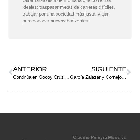
Ultramaratonista de montaña que corre tras
ideales: traspasar metas de carreras difíciles,
trabajar por una sociedad más justa, viajar
para conocer nuevos horizontes.
ANTERIOR
SIGUIENTE
Continúa en Godoy Cruz el Circuito de Dua
García Zalazar y Cornejo recorrieron las obras del Viaducto Integrador del Oeste
Claudio Pereyra Moos
es