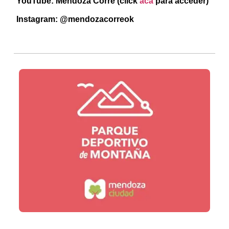
YouTube: Mendoza Corre (click
acá
para acceder)
Instagram: @mendozacorreok