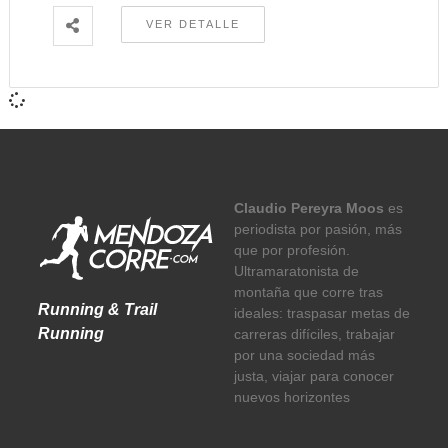
VER DETALLE
Claudio Pereyra Moos
es
periodista por pasión, más
que por profesión.
Ultramaratonista de
montaña que corre tras
Running & Trail
ideales: traspasar metas de
Running
carreras difíciles, trabajar
por una sociedad más
justa, viajar para conocer
nuevos horizontes