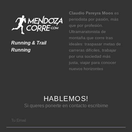
Claudio Pereyra Moos
es
periodista por pasión, más
que por profesión.
Ultramaratonista de
montaña que corre tras
Running & Trail
ideales: traspasar metas de
Running
carreras difíciles, trabajar
por una sociedad más
justa, viajar para conocer
nuevos horizontes
HABLEMOS!
Si queres ponerte en contacto escribime