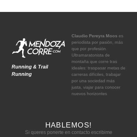
Claudio Pereyra Moos
es
periodista por pasión, más
que por profesión.
Ultramaratonista de
montaña que corre tras
Running & Trail
ideales: traspasar metas de
Running
carreras difíciles, trabajar
por una sociedad más
justa, viajar para conocer
nuevos horizontes
HABLEMOS!
Si queres ponerte en contacto escribime