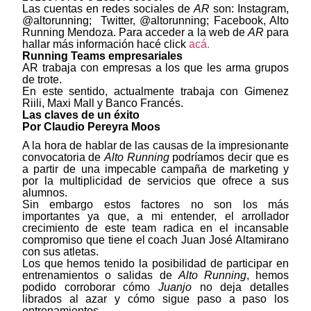
Las cuentas en redes sociales de
AR
son: Instagram,
@altorunning; Twitter, @altorunning; Facebook, Alto
Running Mendoza. Para acceder a la web de
AR
para
hallar más información hacé click
acá.
Running Teams empresariales
AR trabaja con empresas a los que les arma grupos
de trote.
En este sentido, actualmente trabaja con Gimenez
Riili, Maxi Mall y Banco Francés.
Las claves de un éxito
Por Claudio Pereyra Moos
A la hora de hablar de las causas de la impresionante
convocatoria de
Alto Running
podríamos decir que es
a partir de una impecable campaña de marketing y
por la multiplicidad de servicios que ofrece a sus
alumnos.
Sin embargo estos factores no son los más
importantes ya que, a mi entender, el arrollador
crecimiento de este team radica en el incansable
compromiso que tiene el coach Juan José Altamirano
con sus atletas.
Los que hemos tenido la posibilidad de participar en
entrenamientos o salidas de
Alto Running
, hemos
podido corroborar cómo
Juanjo
no deja detalles
librados al azar y cómo sigue paso a paso los
entrenamientos.