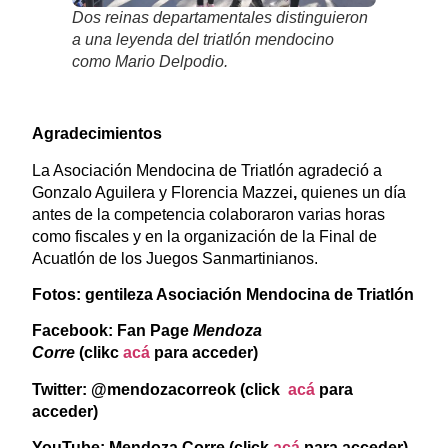
Dos reinas departamentales distinguieron
a una leyenda del triatlón mendocino
como Mario Delpodio.
Agradecimientos
La Asociación Mendocina de Triatlón agradeció a
Gonzalo Aguilera y Florencia Mazzei
,
quienes un día
antes de la competencia colaboraron varias horas
como fiscales y en la organización de la Final de
Acuatlón de los Juegos Sanmartinianos.
Fotos: gentileza Asociación Mendocina de Triatlón
Facebook: Fan Page
Mendoza
Corre
(clikc
acá
para acceder)
Twitter: @mendozacorreok (click
acá
para
acceder)
YouTube: Mendoza Corre (click
acá
para acceder)