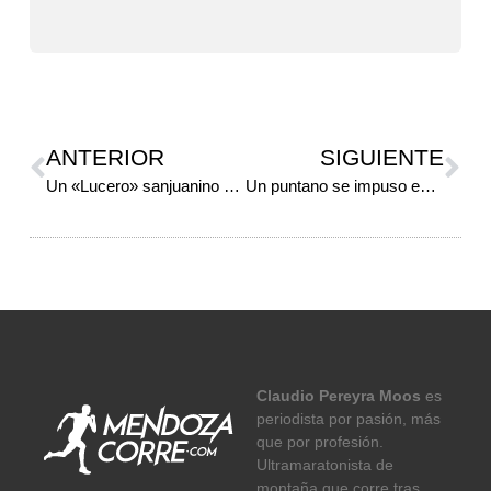
ANTERIOR
SIGUIENTE
Un «Lucero» sanjuanino en Mendoza
Un puntano se impuso en la octava
Claudio Pereyra Moos
es
periodista por pasión, más
que por profesión.
Ultramaratonista de
montaña que corre tras