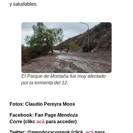
y saludables.
El Parque de Montaña fue muy afectado
por la tormenta del 12.
Fotos: Claudio Pereyra Moos
Facebook: Fan Page
Mendoza
Corre
(clikc
acá
para acceder)
Twitter: @mendozacorreok (click
acá
para