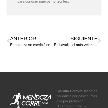
para conocer nuevos horizontes.
ANTERIOR
SIGUIENTE
Esperanza se escribió en “Castellano”
En Lavalle, el más veloz fue Obando
Claudio Pereyra Moos
es
periodista por pasión, más
que por profesión.
Ultramaratonista de