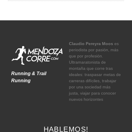
Claudio Pereyra Moos
es
periodista por pasión, más
que por profesión.
Ultramaratonista de
montaña que corre tras
Running & Trail
ideales: traspasar metas de
Running
carreras difíciles, trabajar
por una sociedad más
justa, viajar para conocer
nuevos horizontes
HABLEMOS!