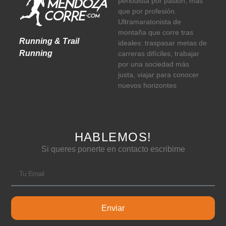
periodista por pasión, más
que por profesión.
Ultramaratonista de
montaña que corre tras
Running & Trail
ideales: traspasar metas de
Running
carreras difíciles, trabajar
por una sociedad más
justa, viajar para conocer
nuevos horizontes
HABLEMOS!
Si queres ponerte en contacto escribime
Enviar