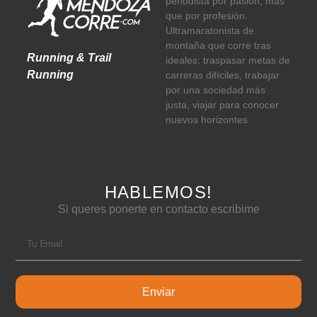
periodista por pasión, más
que por profesión.
Ultramaratonista de
montaña que corre tras
Running & Trail
ideales: traspasar metas de
Running
carreras difíciles, trabajar
por una sociedad más
justa, viajar para conocer
nuevos horizontes
HABLEMOS!
Si queres ponerte en contacto escribime
Enviar