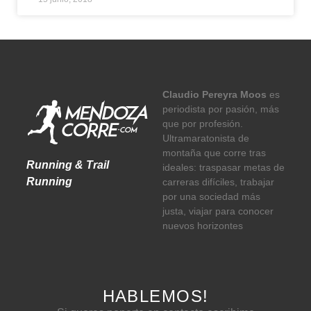
Claudio Pereyra Moos
es
periodista por pasión, más
que por profesión.
Ultramaratonista de
montaña que corre tras
Running & Trail
ideales: traspasar metas de
Running
carreras difíciles, trabajar
por una sociedad más
justa, viajar para conocer
nuevos horizontes
HABLEMOS!