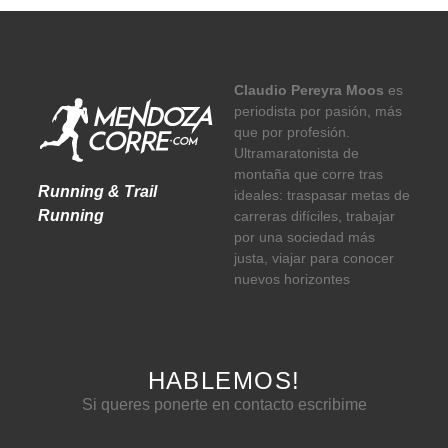
Claudio Pereyra Moos
es
periodista por pasión, más
que por profesión.
Ultramaratonista de
montaña que corre tras
Running & Trail
ideales: traspasar metas de
Running
carreras difíciles, trabajar
por una sociedad más
justa, viajar para conocer
nuevos horizontes
HABLEMOS!
Si queres ponerte en contacto escribime