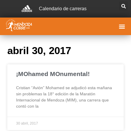
Calendario de carreras
abril 30, 2017
¡MOhamed MOnumental!
Cristian “Avión” Mohamed se adjudicó esta mañana
sin problemas la 18° edición de la Maratón
Internacional de Mendoza (MIM), una carrera que
contó con la
30 abril, 2017