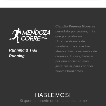
Claudio Pereyra Moos
es
periodista por pasión, más
que por profesión.
Ultramaratonista de
montaña que corre tras
Running & Trail
ideales: traspasar metas de
Running
carreras difíciles, trabajar
por una sociedad más
justa, viajar para conocer
nuevos horizontes
HABLEMOS!
Si queres ponerte en contacto escribime