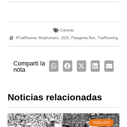
Carreras
#TrailRunner
,
#trailrunners
,
2015
,
Patagonia Run
,
TrailRunning
Compartí la
nota
Noticias relacionadas
PODCAST