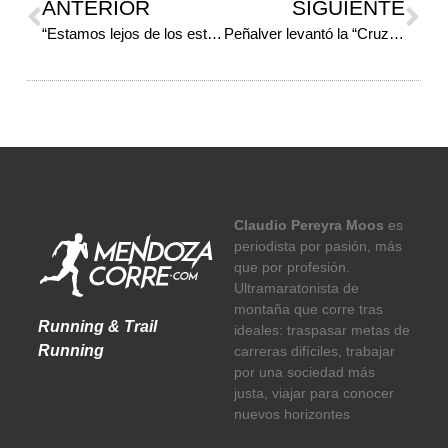
ANTERIOR
SIGUIENTE
“Estamos lejos de los estándares ideales”
Peñalver levantó la “Cruz de Piedra”
Claudio Pereyra Moos
es
periodista por pasión, más
que por profesión.
Ultramaratonista de
montaña que corre tras
Running & Trail
ideales: traspasar metas de
Running
carreras difíciles, trabajar
por una sociedad más
justa, viajar para conocer
nuevos horizontes