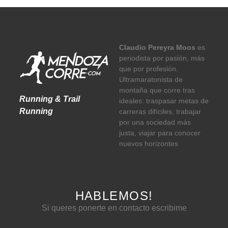
Claudio Pereyra Moos
es
periodista por pasión, más
que por profesión.
Ultramaratonista de
montaña que corre tras
Running & Trail
ideales: traspasar metas de
Running
carreras difíciles, trabajar
por una sociedad más
justa, viajar para conocer
nuevos horizontes
HABLEMOS!
Si queres ponerte en contacto escribime