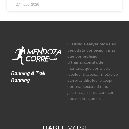
27 mayo, 2026
Claudio Pereyra Moos
es
periodista por pasión, más
que por profesión.
Ultramaratonista de
montaña que corre tras
Running & Trail
ideales: traspasar metas de
Running
carreras difíciles, trabajar
por una sociedad más
justa, viajar para conocer
nuevos horizontes
HABLEMOS!