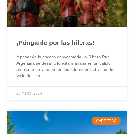
¡Pónganle por las hileras!
A pesar de la escasa convocatoria, la Ribera Run
Argentina se desarrolló esta mañana en un cálido
ambiente de la mano de los «duendes del vino» del
Valle de Uco.
25 marzo, 2023
CARRERAS