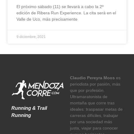
El próximo sábado (11) se llevará a cabo la 2º
edición de Ribera Run Experience. La cita será en el
Valle de Uco, más precisamente
9 diciembre, 2021
Claudio Pereyra Moos
es
periodista por pasión, más
que por profesión.
Ultramaratonista de
montaña que corre tras
Running & Trail
ideales: traspasar metas de
Running
carreras difíciles, trabajar
por una sociedad más
justa, viajar para conocer