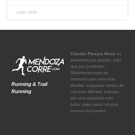
4 julio, 2026
Claudio Pereyra Moos
es
periodista por pasión, más
que por profesión.
Ultramaratonista de
montaña que corre tras
Running & Trail
ideales: traspasar metas de
Running
carreras difíciles, trabajar
por una sociedad más
justa, viajar para conocer
nuevos horizontes