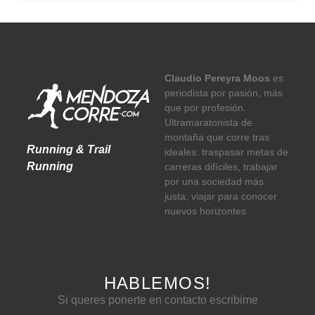
Claudio Pereyra Moos
es
periodista por pasión, más
que por profesión.
Ultramaratonista de
montaña que corre tras
Running & Trail
ideales: traspasar metas de
Running
carreras difíciles, trabajar
por una sociedad más
justa, viajar para conocer
nuevos horizontes
HABLEMOS!
Si queres ponerte en contacto escribime