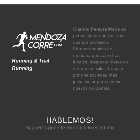
Claudio Pereyra Moos
es
periodista por pasión, más
que por profesión.
Ultramaratonista de
montaña que corre tras
Running & Trail
ideales: traspasar metas de
Running
carreras difíciles, trabajar
por una sociedad más
justa, viajar para conocer
nuevos horizontes
HABLEMOS!
Si queres ponerte en contacto escribime