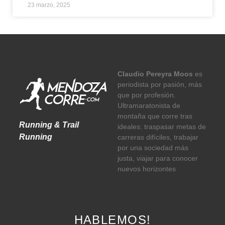
23 marzo, 2025
Claudio Pereyra Moos
es
periodista por pasión, más
que por profesión.
Ultramaratonista de
montaña que corre tras
Running & Trail
ideales: traspasar metas de
Running
carreras difíciles, trabajar
por una sociedad más
justa, viajar para conocer
nuevos horizontes
HABLEMOS!