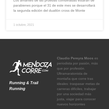
Los amantes de las pruebas combinadas estarán de
parabienes porque el 31 de este mes se desarrollará
la segunda edición del duatlón cross de Monte
1 octubre, 2021
Claudio Pereyra Moos
es
periodista por pasión, más
que por profesión.
Ultramaratonista de
montaña que corre tras
Running & Trail
ideales: traspasar metas de
Running
carreras difíciles, trabajar
por una sociedad más
justa, viajar para conocer
nuevos horizontes