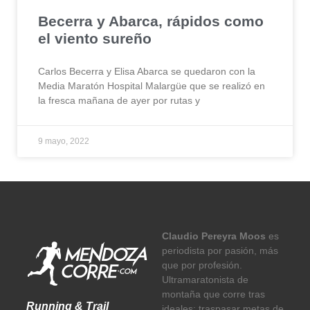
Becerra y Abarca, rápidos como
el viento sureño
Carlos Becerra y Elisa Abarca se quedaron con la
Media Maratón Hospital Malargüe que se realizó en
la fresca mañana de ayer por rutas y
9 mayo, 2022
Claudio Pereyra Moos
es
periodista por pasión, más
que por profesión.
Ultramaratonista de
montaña que corre tras
Running & Trail
ideales: traspasar metas de