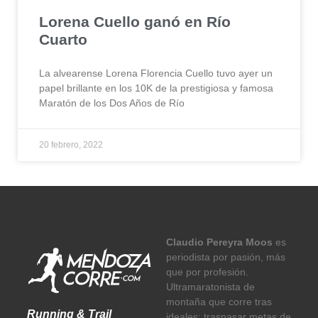
Lorena Cuello ganó en Río
Cuarto
La alvearense Lorena Florencia Cuello tuvo ayer un
papel brillante en los 10K de la prestigiosa y famosa
Maratón de los Dos Años de Río
20 febrero, 2022
Claudio Pereyra Moos
es
periodista por pasión, más
que por profesión.
Ultramaratonista de
montaña que corre tras
Running & Trail
ideales: traspasar metas de