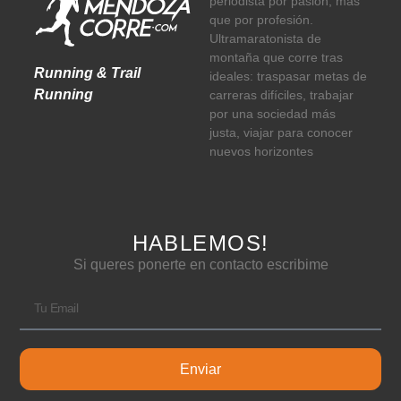
periodista por pasión, más
que por profesión.
Ultramaratonista de
montaña que corre tras
Running & Trail
ideales: traspasar metas de
Running
carreras difíciles, trabajar
por una sociedad más
justa, viajar para conocer
nuevos horizontes
HABLEMOS!
Si queres ponerte en contacto escribime
Enviar