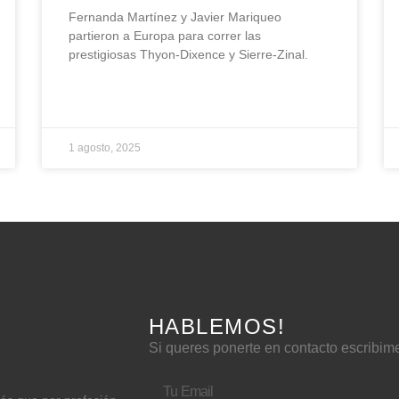
Fernanda Martínez y Javier Mariqueo
partieron a Europa para correr las
prestigiosas Thyon-Dixence y Sierre-Zinal.
1 agosto, 2025
HABLEMOS!
Si queres ponerte en contacto escribim