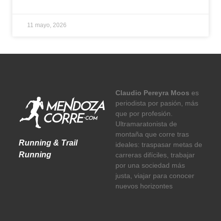
11 mayo, 2026
Claudio Pereyra Moos
es
periodista por pasión, más
que por profesión.
Ultramaratonista de
montaña que corre tras
Running & Trail
ideales: traspasar metas de
Running
carreras difíciles, trabajar
por una sociedad más
justa, viajar para conocer
nuevos horizontes