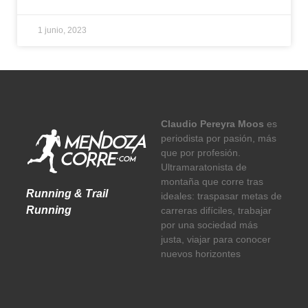
1 junio, 2023
Claudio Pereyra Moos
es
periodista por pasión, más
que por profesión.
Ultramaratonista de
montaña que corre tras
Running & Trail
ideales: traspasar metas de
Running
carreras difíciles, trabajar
por una sociedad más
justa, viajar para conocer
nuevos horizontes